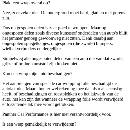
Plakt een wrap overal op?
Nee, zeer zeker niet. De ondergrond moet hard, glad en niet poreus
zijn.
Dus op gespoten delen is zeer goed te wrappen. Maar op
ongespoten delen zoals diverse kunststof onderdelen van auto’s blijft
het jammer genoeg gewoonweg niet zitten. Denk daarbij aan
ongespoten spiegelkapjes, ongespoten (die zwarte) bumpers,
wielbakverbreders en dergelijke.
Simpelweg alle ongespoten delen van een auto die van dat zwarte,
grijze of bruine kunststof zijn lukken niet.
Kan een wrap mijn auto beschadigen?
Het aanbrengen van speciale
car
wrapping
folie beschadigd de
autolak niet. Maar.. hou er wel rekening mee dat als u al steenslag
heeft, of beschadigingen en roestplekken op het lakwerk van de
auto, het kan zijn dat wanneer de
wrapping
folie wordt verwijderd,
er loszittende lak mee wordt getrokken.
Panther
Car Performance
is hier niet verantwoordelijk voor.
Is een wrap gemakkelijk te verwijderen?