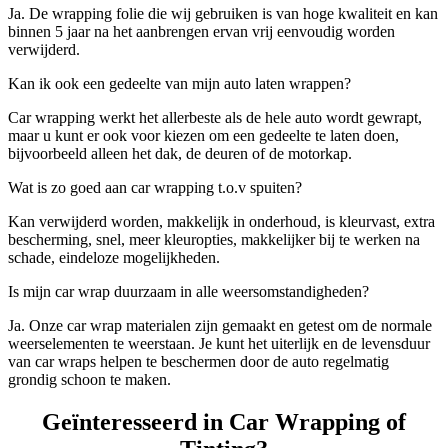
Ja. De
wrapping
folie die wij gebruiken is van hoge kwaliteit en kan
binnen 5 jaar na het aanbrengen ervan vrij eenvoudig worden
verwijderd.
Kan ik ook een gedeelte van mijn auto laten wrappen?
Car
wrapping
werkt het allerbeste als de hele auto wordt
gewrapt
,
maar u kunt er ook voor kiezen om een gedeelte te laten doen,
bijvoorbeeld alleen het dak, de deuren of de motorkap.
Wat is zo goed aan car wrapping t.o.v spuiten?
Kan verwijderd worden, makkelijk in onderhoud, is
k
leurvast,
e
xtra
bescherming,
s
nel,
m
eer
k
leuropties,
m
akkelijker bij te werken na
s
chade,
e
indeloze mogelijkheden
.
Is mijn car wrap duurzaam in alle weersomstandigheden?
Ja. Onze
car wrap materialen
zijn gemaakt en getest om de normale
weerselementen te weerstaan. Je kunt het uiterlijk en de levensduur
van
car wraps
helpen te beschermen door de auto regelmatig
grondig schoon te maken.
Geïnteresseerd in Car Wrapping of